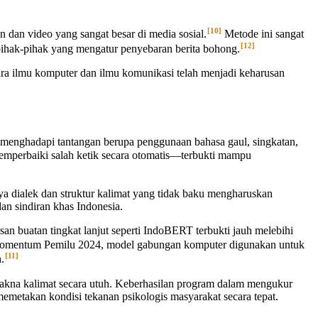
[10]
 dan video yang sangat besar di media sosial.
Metode ini sangat
[12]
 pihak-pihak yang mengatur penyebaran berita bohong.
ara ilmu komputer dan ilmu komunikasi telah menjadi keharusan
 menghadapi tantangan berupa penggunaan bahasa gaul, singkatan,
mperbaiki salah ketik secara otomatis—terbukti mampu
a dialek dan struktur kalimat yang tidak baku mengharuskan
n sindiran khas Indonesia.
n buatan tingkat lanjut seperti IndoBERT terbukti jauh melebihi
mentum Pemilu 2024, model gabungan komputer digunakan untuk
[11]
.
kna kalimat secara utuh. Keberhasilan program dalam mengukur
emetakan kondisi tekanan psikologis masyarakat secara tepat.