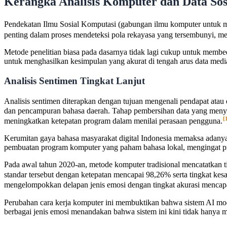
Kerangka Analisis Komputer dan Data Sos
Pendekatan Ilmu Sosial Komputasi (gabungan ilmu komputer untuk men
penting dalam proses mendeteksi pola rekayasa yang tersembunyi, me
Metode penelitian biasa pada dasarnya tidak lagi cukup untuk membe
untuk menghasilkan kesimpulan yang akurat di tengah arus data medi
Analisis Sentimen Tingkat Lanjut
Analisis sentimen diterapkan dengan tujuan mengenali pendapat atau e
dan pencampuran bahasa daerah. Tahap pembersihan data yang meny
[
meningkatkan ketepatan program dalam menilai perasaan pengguna.
Kerumitan gaya bahasa masyarakat digital Indonesia memaksa adanya
pembuatan program komputer yang paham bahasa lokal, mengingat pro
Pada awal tahun 2020-an, metode komputer tradisional mencatatkan t
standar tersebut dengan ketepatan mencapai 98,26% serta tingkat kes
mengelompokkan delapan jenis emosi dengan tingkat akurasi mencapa
Perubahan cara kerja komputer ini membuktikan bahwa sistem AI m
berbagai jenis emosi menandakan bahwa sistem ini kini tidak hanya 