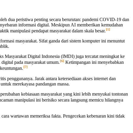
 oleh dua peristiwa penting secara berurutan: pandemi COVID-19 dan
nyebaran informasi digital. Meskipun AI memberikan kemudahan
[1]
tik manipulasi pendapat masyarakat dalam skala besar.
rmasi masyarakat. Sifat ganda dari sistem komputer ini menuntut
blik.
ks Masyarakat Digital Indonesia (IMDI) juga tercatat meningkat ke
[6]
si digital pada masyarakat umum.
Ketimpangan ini menyebabkan
[7]
 keuntungan.
itis penggunanya. Jarak antara ketersediaan akses internet dan
g untuk merekayasa pandangan massa.
at perubahan kebiasaan masyarakat yang kini lebih menyukai tontonan
caman manipulasi ini berisiko secara langsung memicu hilangnya
a cara wartawan memeriksa fakta. Pengecekan kebenaran kini tidak