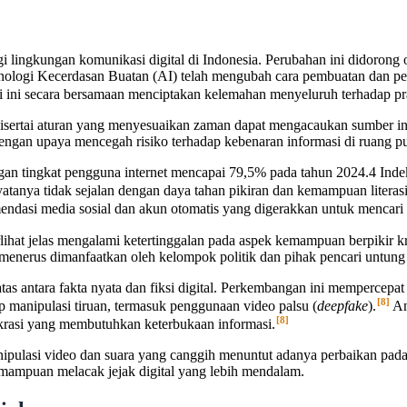
 lingkungan komunikasi digital di Indonesia. Perubahan ini didorong
logi Kecerdasan Buatan (AI) telah mengubah cara pembuatan dan pe
ini secara bersamaan menciptakan kelemahan menyeluruh terhadap prak
isertai aturan yang menyesuaikan zaman dapat mengacaukan sumber info
an upaya mencegah risiko terhadap kebenaran informasi di ruang pu
engan tingkat pengguna internet mencapai 79,5% pada tahun 2024.4 Inde
 nyatanya tidak sejalan dengan daya tahan pikiran dan kemampuan litera
mendasi media sosial dan akun otomatis yang digerakkan untuk mencari
rlihat jelas mengalami ketertinggalan pada aspek kemampuan berpikir kr
menerus dimanfaatkan oleh kelompok politik dan pihak pencari untun
tas antara fakta nyata dan fiksi digital. Perkembangan ini mempercep
[8]
p manipulasi tiruan, termasuk penggunaan video palsu (
deepfake
).
An
[8]
rasi yang membutuhkan keterbukaan informasi.
anipulasi video dan suara yang canggih menuntut adanya perbaikan pad
ampuan melacak jejak digital yang lebih mendalam.