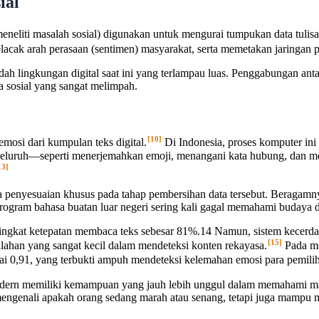
ial
eliti masalah sosial) digunakan untuk mengurai tumpukan data tulisan
lacak arah perasaan (sentimen) masyarakat, serta memetakan jaringan
dah lingkungan digital saat ini yang terlampau luas. Penggabungan ant
a sosial yang sangat melimpah.
[10]
mosi dari kumpulan teks digital.
Di Indonesia, proses komputer ini
eluruh—seperti menerjemahkan emoji, menangani kata hubung, dan me
13]
 penyesuaian khusus pada tahap pembersihan data tersebut. Beragamny
gram bahasa buatan luar negeri sering kali gagal memahami budaya da
ingkat ketepatan membaca teks sebesar 81%.14 Namun, sistem kecerdasa
[15]
alahan yang sangat kecil dalam mendeteksi konten rekayasa.
Pada mo
i 0,91, yang terbukti ampuh mendeteksi kelemahan emosi para pemilih
odern memiliki kemampuan yang jauh lebih unggul dalam memahami ma
mengenali apakah orang sedang marah atau senang, tetapi juga mampu m