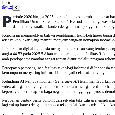
Lecturer
P
eriode 2020 hingga 2025 merupakan masa perubahan besar bagi
Pemilihan Umum Serentak 2024.1 Kemudahan mengakses tekno
dalam menyesuaikan konten dengan minat pengguna, teknologi 
Kondisi ini menunjukkan bahwa penggunaan teknologi tinggi tanpa d
adanya kebijakan yang mampu menyeimbangkan kemajuan inovasi deng
Infrastruktur digital Indonesia mengalami perluasan yang terukur, d
angka 44,53 pada 2025.5 Akan tetapi, peningkatan fasilitas fisik ini
arah pendapat masyarakat sangat rentan diatur melalui program reko
Percepatan pembangunan fasilitas teknologi informasi di Indonesia te
kemampuan menyaring informasi ini menjadi celah utama yang terus-
Kehadiran AI Pembuat Konten (
Generative AI
) telah mengaburkan ba
video atau gambar, yang mana bentuk media ini sangat rentan terhada
kepercayaan terhadap lembaga negara dan mengganggu proses demok
Perubahan bentuk berita bohong dari sekadar teks tulisan menjadi m
lagi cukup hanya dengan membaca teks, melainkan membutuhkan kem